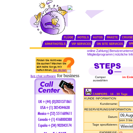
FLÜGE
HOTELS
AUTOS
PAKETE
CRUISE
SP
APARTHOTELS
VIP SERVICES
ON SITE SERVICES
online Zahlung
|
Benutzerunterst
Mitgliedprogramm
|
nützliche In
for business
live chat software
Camper
im Ein
auswählen
CAMPERS : 16 - 30 Tage
KUNDE INFORMATION
Kundename:
RESERVIERUNGSINFORMATION
Datum:
(von 3 bi
Tage spezifizieren:
ENDPREISE:
(*)