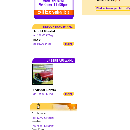
Einkaufswagen hinzufü
BESUCHERAUSWAHL
Suzuki Siderick
ab 106.00 €/Tag
MG 5
mehr
ab 88.00 €/Tag
UNSERE AUSWAHL
Hyundai Elantra
mehr
ab 185.00 €/Tag
Alt-Havanna
ab 33.00 €/Nacht
Varadero
ab 26.00 €/Nacht
Cayo Coco