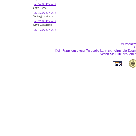
ab 59.00 €/Nacht
Cayo Largo
ab 36.00 €/Nacht
Santiago de Cuba
ab 24.00 €/Nacht
Cayo Guillermo
ab 76.00 €/Nacht
©Urheberr
. 
Kein Fragment dieser Webseite kann sich ohne die Zusti
Wenn Sie Hilfe brauchen