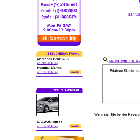
GEPÄCK
BESUCHERAUSWAHL
Mercedes Benz C200
PREISE VON 106.00 
ab 216.00 €/Tag
Hyundai Elantra
mehr
ab 185.00 €/Tag
UNSERE AUSWAHL
Wenn sie Hilfe bei der Reser
DAEWOO Musso
mehr
ab 106.00 €/Tag