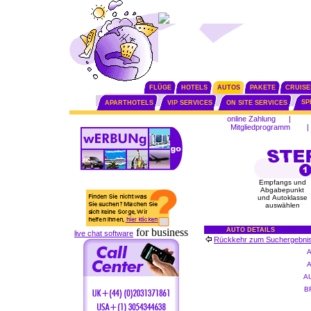
FLÜGE
HOTELS
AUTOS
PAKETE
CRUISE
SP
APARTHOTELS
VIP SERVICES
ON SITE SERVICES
online Zahlung
|
Mitgliedprogramm
|
Empfangs und
Abgabepunkt
und Autoklasse
auswählen
for business
AUTO DETAILS
live chat software
Rückkehr zum Suchergebni
A
B