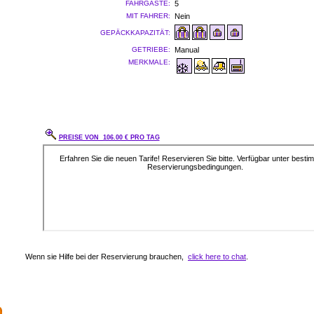
FAHRGÄSTE:
5
MIT FAHRER:
Nein
GEPÄCKKAPAZITÄT:
GETRIEBE:
Manual
MERKMALE:
PREISE VON 106.00 € PRO TAG
Wenn sie Hilfe bei der Reservierung brauchen,
click here to chat
.