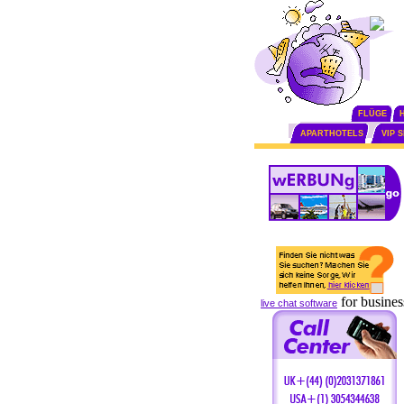
FLÜGE
APARTHOTELS
VIP 
for busines
live chat software