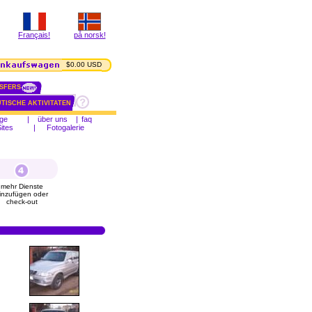
Français!
på norsk!
$0.00 USD
SFERS
TISCHE AKTIVITATEN
ge
|
über uns
|
faq
ites
|
Fotogalerie
mehr Dienste
inzufügen oder
check-out