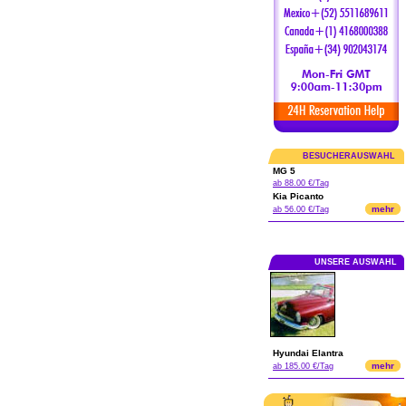
BESUCHERAUSWAHL
MG 5
ab 88.00 €/Tag
Kia Picanto
mehr
ab 56.00 €/Tag
UNSERE AUSWAHL
Hyundai Elantra
mehr
ab 185.00 €/Tag